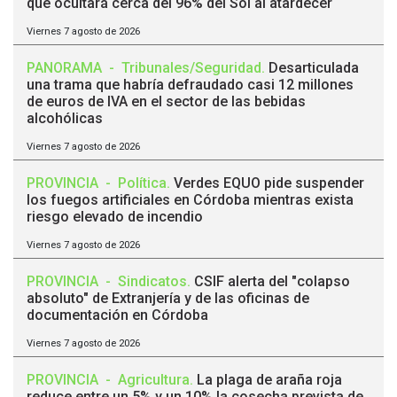
que ocultará cerca del 96% del Sol al atardecer
Viernes 7 agosto de 2026
PANORAMA
-
Tribunales/Seguridad
.
Desarticulada
una trama que habría defraudado casi 12 millones
de euros de IVA en el sector de las bebidas
alcohólicas
Viernes 7 agosto de 2026
PROVINCIA
-
Política
.
Verdes EQUO pide suspender
los fuegos artificiales en Córdoba mientras exista
riesgo elevado de incendio
Viernes 7 agosto de 2026
PROVINCIA
-
Sindicatos
.
CSIF alerta del "colapso
absoluto" de Extranjería y de las oficinas de
documentación en Córdoba
Viernes 7 agosto de 2026
PROVINCIA
-
Agricultura
.
La plaga de araña roja
reduce entre un 5% y un 10% la cosecha prevista de