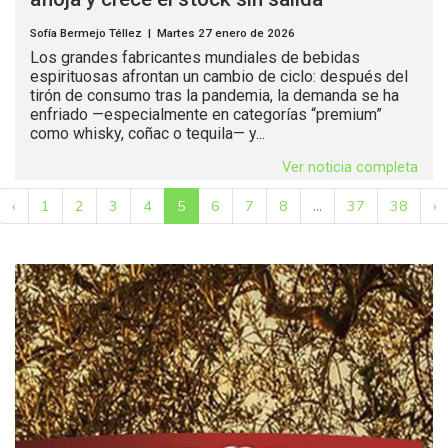
Sofía Bermejo Téllez | Martes 27 enero de 2026
Los grandes fabricantes mundiales de bebidas
espirituosas afrontan un cambio de ciclo: después del
tirón de consumo tras la pandemia, la demanda se ha
enfriado —especialmente en categorías “premium”
como whisky, coñac o tequila— y...
Ver noticia completa
‹
1
2
3
4
5
6
7
8
...
37
38
›