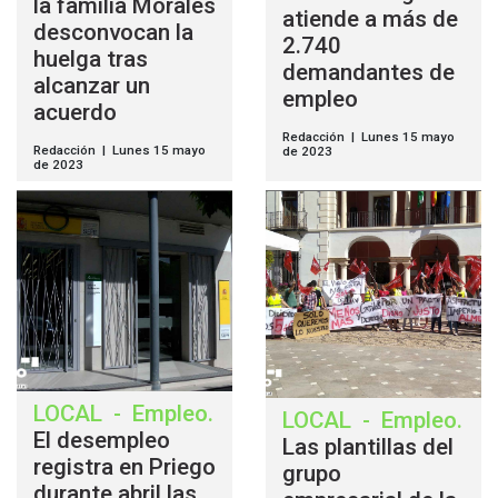
la familia Morales
atiende a más de
desconvocan la
2.740
huelga tras
demandantes de
alcanzar un
empleo
acuerdo
Redacción | Lunes 15 mayo
Redacción | Lunes 15 mayo
de 2023
de 2023
LOCAL
-
Empleo
.
LOCAL
-
Empleo
.
El desempleo
Las plantillas del
registra en Priego
grupo
durante abril las