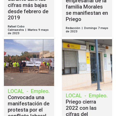
empresarial de la
cifras más bajas
familia Morales
desde febrero de
se manifiestan en
2019
Priego
Rafael Cobo
Redacción | Domingo 7 mayo
Calmaestra | Martes 9 mayo
de 2023
de 2023
LOCAL
-
Empleo
.
LOCAL
-
Empleo
.
Convocada una
Priego cierra
manifestación de
2022 con las
protesta por el
cifras del
conflicto laboral