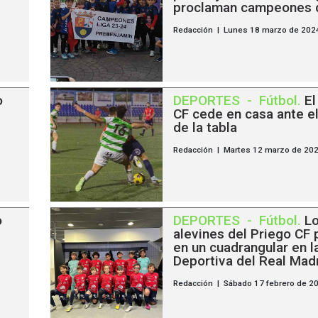
proclaman campeones d
Redacción | Lunes 18 marzo de 202
o
DEPORTES
-
Fútbol
.
El
CF cede en casa ante e
de la tabla
Redacción | Martes 12 marzo de 20
o
DEPORTES
-
Fútbol
.
L
alevines del Priego CF 
en un cuadrangular en l
Deportiva del Real Mad
Redacción | Sábado 17 febrero de 2