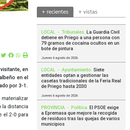
+ recientes
+ vistas
LOCAL
-
Tribunales
.
La Guardia Civil
detiene en Priego a una persona con
79 gramos de cocaína ocultos en un
bote de pintura
Jueves 6 agosto de 2026
isitante, en
LOCAL
-
Ayuntamiento
.
Siete
entidades optan a gestionar las
albeño en el
casetas tradicionales de la Feria Real
ado por 3-1.
de Priego hasta 2030
Jueves 6 agosto de 2026
materializar
la distancia
PROVINCIA
-
Política
.
El PSOE exige
a Epremasa que mejore la recogida
e el 2-0 para
de residuos tras las quejas de varios
municipios