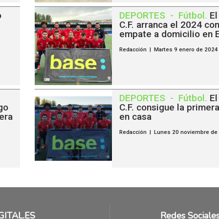
o
DEPORTES
-
Fútbol
.
El
C.F. arranca el 2024 co
empate a domicilio en 
Redacción | Martes 9 enero de 2024
DEPORTES
-
Fútbol
.
El
go
C.F. consigue la primera
mera
en casa
Redacción | Lunes 20 noviembre de
GITAL.ES
Redes Sociale