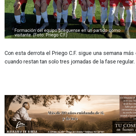
Formación del equipo prieguense en un partido como
visitante. (Foto: Priego C.F.)
Con esta derrota el Priego C.F. sigue una semana más e
cuando restan tan solo tres jornadas de la fase regular.