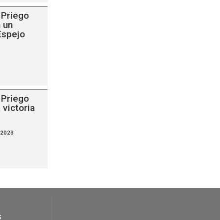
 Priego
n un
Espejo
 Priego
 victoria
 2023
s