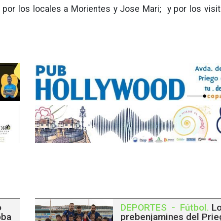
or los locales a Morientes y Jose Mari; y por los visita
o
DEPORTES
-
Fútbol
.
L
oba
prebenjamines del Prie