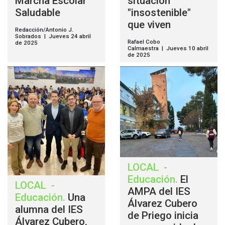
Marcha Escolar
situación
Saludable
"insostenible"
que viven
Redacción/Antonio J.
Sobrados | Jueves 24 abril
Rafael Cobo
de 2025
Calmaestra | Jueves 10 abril
de 2025
LOCAL
-
Educación
.
El
LOCAL
-
AMPA del IES
Educación
.
Una
Álvarez Cubero
alumna del IES
de Priego inicia
Álvarez Cubero,