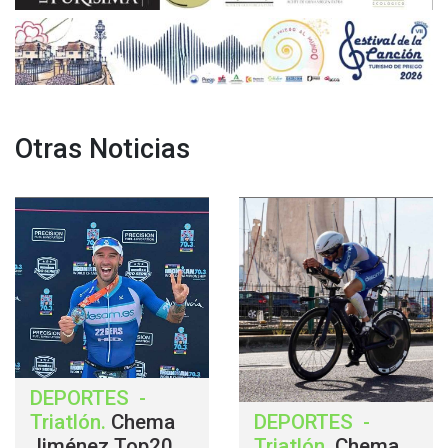
Otras Noticias
DEPORTES
-
Triatlón
.
Chema
DEPORTES
-
Jiménez Top20
Triatlón
.
Chema