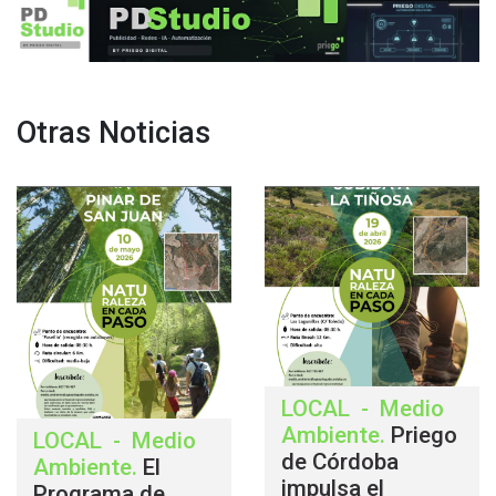
Otras Noticias
LOCAL
-
Medio
Ambiente
.
Priego
LOCAL
-
Medio
de Córdoba
Ambiente
.
El
impulsa el
Programa de