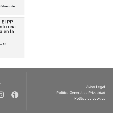
 febrero de
.
El PP
ento una
a en la
go 18
s
Aviso Legal
Política General de Privacidad
Política de cookies