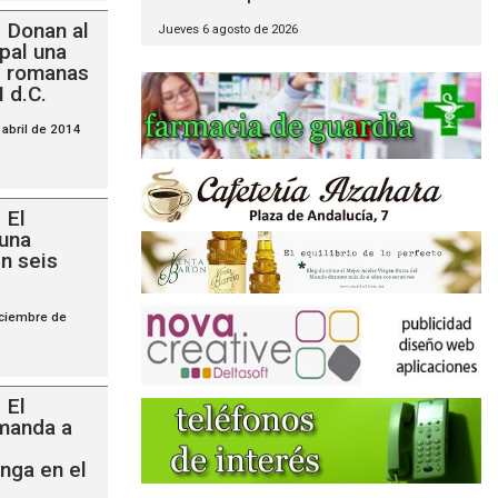
.
Donan al
Jueves 6 agosto de 2026
pal una
s romanas
 d.C.
abril de 2014
.
El
 una
n seis
iciembre de
.
El
manda a
nga en el