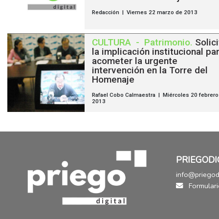
Redacción | Viernes 22 marzo de 2013
CULTURA
-
Patrimonio
.
Solic
la implicación institucional pa
acometer la urgente
intervención en la Torre del
Homenaje
Rafael Cobo Calmaestra | Miércoles 20 febrero
2013
PRIEGODI
info@priegodi
Formulari