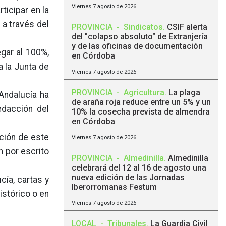
Viernes 7 agosto de 2026
ticipar en la
 a través del
PROVINCIA
-
Sindicatos
.
CSIF alerta
del "colapso absoluto" de Extranjería
y de las oficinas de documentación
egar al 100%,
en Córdoba
a la Junta de
Viernes 7 agosto de 2026
PROVINCIA
-
Agricultura
.
La plaga
Andalucía ha
de araña roja reduce entre un 5% y un
edacción del
10% la cosecha prevista de almendra
en Córdoba
ción de este
Viernes 7 agosto de 2026
n por escrito
PROVINCIA
-
Almedinilla
.
Almedinilla
celebrará del 12 al 16 de agosto una
nueva edición de las Jornadas
cía, cartas y
Iberorromanas Festum
istórico o en
Viernes 7 agosto de 2026
LOCAL
-
Tribunales
.
La Guardia Civil