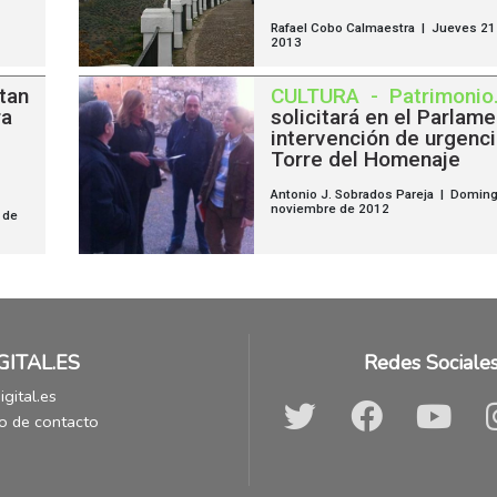
Rafael Cobo Calmaestra | Jueves 21
2013
itan
CULTURA
-
Patrimonio
ra
solicitará en el Parlam
intervención de urgenci
Torre del Homenaje
Antonio J. Sobrados Pareja | Domin
noviembre de 2012
 de
GITAL.ES
Redes Sociale
gital.es
o de contacto