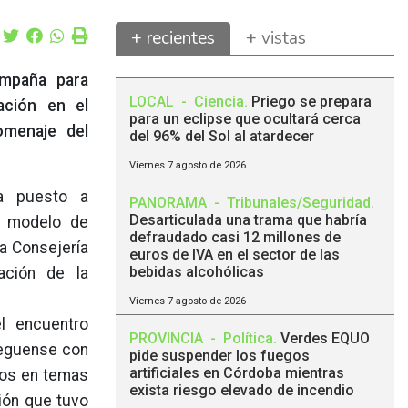
+ recientes
+ vistas
ampaña para
LOCAL
-
Ciencia
.
Priego se prepara
pación en el
para un eclipse que ocultará cerca
omenaje del
del 96% del Sol al atardecer
Viernes 7 agosto de 2026
a puesto a
PANORAMA
-
Tribunales/Seguridad
.
Desarticulada una trama que habría
n modelo de
defraudado casi 12 millones de
 la Consejería
euros de IVA en el sector de las
bebidas alcohólicas
ación de la
Viernes 7 agosto de 2026
l encuentro
PROVINCIA
-
Política
.
Verdes EQUO
ieguense con
pide suspender los fuegos
artificiales en Córdoba mientras
dos en temas
exista riesgo elevado de incendio
nión que tuvo