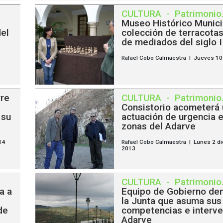
CULTURA
-
Patrimonio
Museo Histórico Munici
del
colección de terracota
de mediados del siglo II
Rafael Cobo Calmaestra | Jueves 10 
rre
CULTURA
-
Patrimonio
Consistorio acometerá
 su
actuación de urgencia e
zonas del Adarve
14
Rafael Cobo Calmaestra | Lunes 2 d
2013
CULTURA
-
Patrimonio
a a
Equipo de Gobierno de
la Junta que asuma sus
de
competencias e interve
Adarve