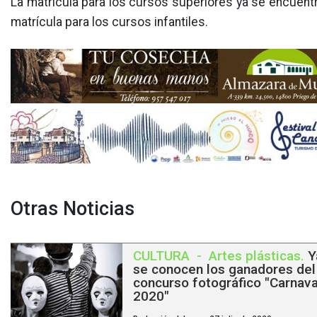
La matrícula para los cursos superiores ya se encuentra
matrícula para los cursos infantiles.
Otras Noticias
CULTURA
-
Artes plásticas
.
Y
se conocen los ganadores del
concurso fotográfico "Carnava
2020"