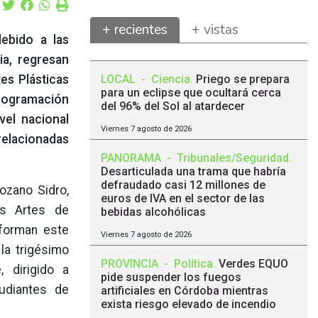
+ recientes
+ vistas
debido a las
ia, regresan
LOCAL
-
Ciencia
.
Priego se prepara
es Plásticas
para un eclipse que ocultará cerca
programación
del 96% del Sol al atardecer
vel nacional
Viernes 7 agosto de 2026
relacionadas
PANORAMA
-
Tribunales/Seguridad
.
Desarticulada una trama que habría
defraudado casi 12 millones de
ozano Sidro,
euros de IVA en el sector de las
as Artes de
bebidas alcohólicas
nforman este
Viernes 7 agosto de 2026
 la trigésimo
PROVINCIA
-
Política
.
Verdes EQUO
, dirigido a
pide suspender los fuegos
udiantes de
artificiales en Córdoba mientras
exista riesgo elevado de incendio