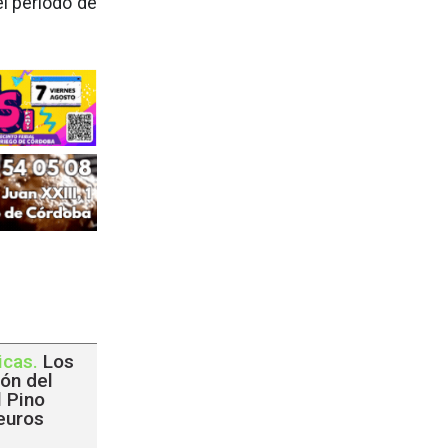
el período de
icas
.
Los
ón del
 Pino
euros