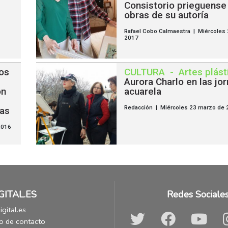
Consistorio prieguense
obras de su autoría
Rafael Cobo Calmaestra | Miércoles 2
2017
os
CULTURA
-
Artes plást
Aurora Charlo en las jo
ón
acuarela
Redacción | Miércoles 23 marzo de 
cas
2016
GITAL.ES
Redes Sociale
gital.es
o de contacto