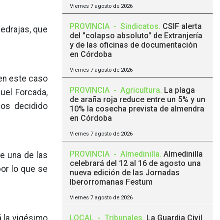
Viernes 7 agosto de 2026
PROVINCIA
-
Sindicatos
.
CSIF alerta
Pedrajas, que
del "colapso absoluto" de Extranjería
y de las oficinas de documentación
en Córdoba
Viernes 7 agosto de 2026
 en este caso
PROVINCIA
-
Agricultura
.
La plaga
guel Forcada,
de araña roja reduce entre un 5% y un
mos decidido
10% la cosecha prevista de almendra
en Córdoba
Viernes 7 agosto de 2026
PROVINCIA
-
Almedinilla
.
Almedinilla
ue una de las
celebrará del 12 al 16 de agosto una
or lo que se
nueva edición de las Jornadas
Iberorromanas Festum
Viernes 7 agosto de 2026
LOCAL
-
Tribunales
.
La Guardia Civil
á la vigésimo