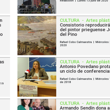
Redacción | Lunes 13 julio de 2020
n
CULTURA
-
Artes plást
s
Consistorio reproducirá
del pintor prieguense 
no
del Pino
Rafael Cobo Calmaestra | Miércoles
2020
as
CULTURA
-
Artes plást
Antonio Povedano prot
un ciclo de conferencia
Rafael Cobo Calmaestra | Miércoles
de 2018
019
CULTURA
-
Artes plást
Armando Sendín dona a