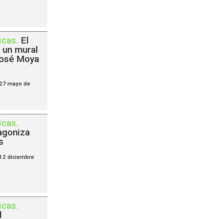
icas
.
El
 un mural
José Moya
 27 mayo de
icas
.
agoniza
s
 12 diciembre
icas
.
l