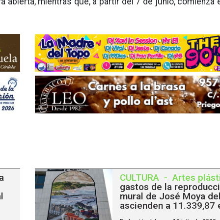
 abierta, mientras que, a partir del 7 de junio, comienza 
a
CULTURA
-
Artes plást
gastos de la reproducci
l
mural de José Moya del
ascienden a 11.339,87 