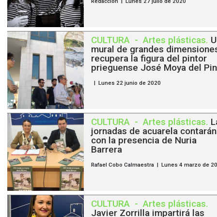
Redacción | Lunes 27 julio de 2020
CULTURA
-
Artes plásticas
.
U
mural de grandes dimensione
recupera la figura del pintor
prieguense José Moya del Pi
| Lunes 22 junio de 2020
CULTURA
-
Artes plásticas
.
L
jornadas de acuarela contarán
con la presencia de Nuria
Barrera
Rafael Cobo Calmaestra | Lunes 4 marzo de 2
CULTURA
-
Artes plásticas
.
Javier Zorrilla impartirá las