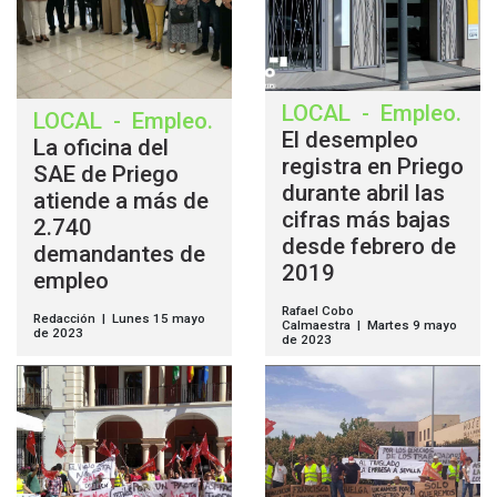
LOCAL
-
Empleo
.
LOCAL
-
Empleo
.
El desempleo
La oficina del
registra en Priego
SAE de Priego
durante abril las
atiende a más de
cifras más bajas
2.740
desde febrero de
demandantes de
2019
empleo
Rafael Cobo
Redacción | Lunes 15 mayo
Calmaestra | Martes 9 mayo
de 2023
de 2023