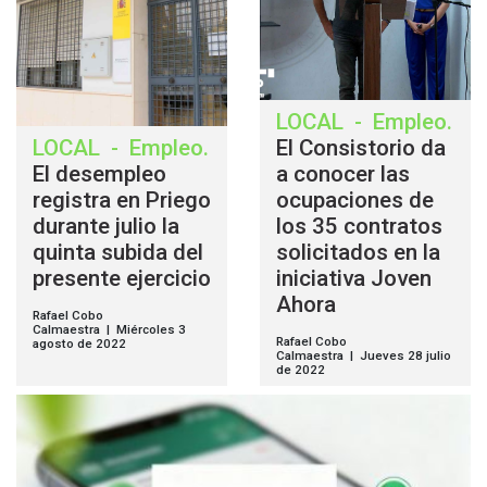
LOCAL
-
Empleo
.
LOCAL
-
Empleo
.
El Consistorio da
El desempleo
a conocer las
registra en Priego
ocupaciones de
durante julio la
los 35 contratos
quinta subida del
solicitados en la
presente ejercicio
iniciativa Joven
Ahora
Rafael Cobo
Calmaestra | Miércoles 3
Rafael Cobo
agosto de 2022
Calmaestra | Jueves 28 julio
de 2022