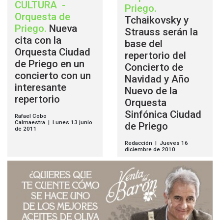
CULTURA
-
Priego
.
Orquesta de
Tchaikovsky y
Priego
.
Nueva
Strauss serán la
cita con la
base del
Orquesta Ciudad
repertorio del
de Priego en un
Concierto de
concierto con un
Navidad y Año
interesante
Nuevo de la
repertorio
Orquesta
Sinfónica Ciudad
Rafael Cobo
Calmaestra | Lunes 13 junio
de Priego
de 2011
Redacción | Jueves 16
diciembre de 2010