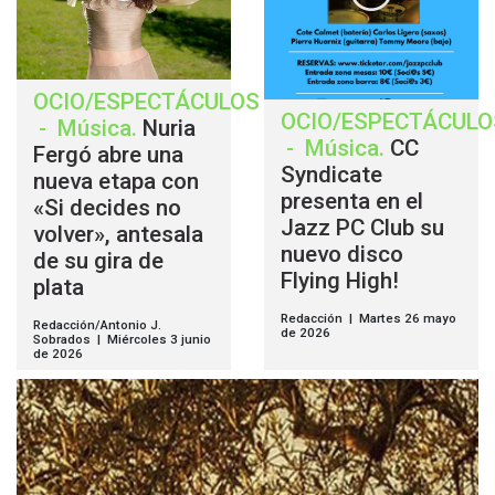
OCIO/ESPECTÁCULOS
OCIO/ESPECTÁCULO
-
Música
.
Nuria
-
Música
.
CC
Fergó abre una
Syndicate
nueva etapa con
presenta en el
«Si decides no
Jazz PC Club su
volver», antesala
nuevo disco
de su gira de
Flying High!
plata
Redacción | Martes 26 mayo
Redacción/Antonio J.
de 2026
Sobrados | Miércoles 3 junio
de 2026