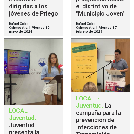
dirigidas a los
el distintivo de
jóvenes de Priego
"Municipio Joven"
Rafael Cobo
Rafael Cobo
Calmaestra | Viernes 10
Calmaestra | Viernes 17
mayo de 2024
febrero de 2023
LOCAL
-
Juventud
.
La
LOCAL
-
campaña para la
Juventud
.
prevención de
Juventud
Infecciones de
presenta la