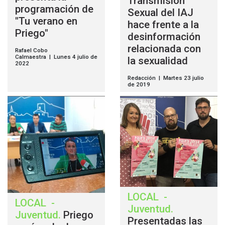
Transmisión
programación de
Sexual del IAJ
"Tu verano en
hace frente a la
Priego"
desinformación
relacionada con
Rafael Cobo
Calmaestra | Lunes 4 julio de
la sexualidad
2022
Redacción | Martes 23 julio
de 2019
LOCAL
-
LOCAL
-
Juventud
.
Juventud
.
Priego
Presentadas las