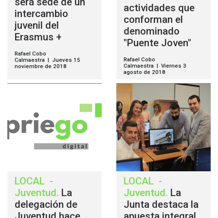
será sede de un
actividades que
intercambio
conforman el
juvenil del
denominado
Erasmus +
"Puente Joven"
Rafael Cobo
Rafael Cobo
Calmaestra | Jueves 15
Calmaestra | Viernes 3
noviembre de 2018
agosto de 2018
LOCAL
-
LOCAL
-
Juventud
.
La
Juventud
.
La
delegación de
Junta destaca la
Juventud hace
apuesta integral