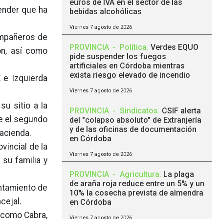
euros de IVA en el sector de las
ender que ha
bebidas alcohólicas
Viernes 7 agosto de 2026
compañeros de
PROVINCIA
-
Política
.
Verdes EQUO
ón, así como
pide suspender los fuegos
artificiales en Córdoba mientras
exista riesgo elevado de incendio
 e Izquierda
Viernes 7 agosto de 2026
su sitio a la
PROVINCIA
-
Sindicatos
.
CSIF alerta
ue el segundo
del "colapso absoluto" de Extranjería
y de las oficinas de documentación
Hacienda.
en Córdoba
ovincial de la
Viernes 7 agosto de 2026
 su familia y
PROVINCIA
-
Agricultura
.
La plaga
de araña roja reduce entre un 5% y un
untamiento de
10% la cosecha prevista de almendra
cejal.
en Córdoba
, como Cabra,
Viernes 7 agosto de 2026