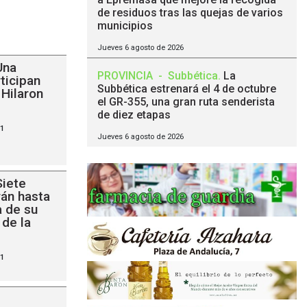
de residuos tras las quejas de varios
municipios
Jueves 6 agosto de 2026
Una
PROVINCIA
-
Subbética
.
La
ticipan
Subbética estrenará el 4 de octubre
 Hilaron
el GR-355, una gran ruta senderista
de diez etapas
11
Jueves 6 agosto de 2026
Siete
rán hasta
 de su
 de la
11