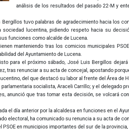
análisis de los resultados del pasado 22-M y ent
is Bergillos tuvo palabras de agradecimiento hacia los 
a sociedad lucentina, pidiendo respeto hacia su decisi
e sus funciones como alcalde de Lucena.
vienen manteniendo tras los comicios municipales PSOE
abilidad del Ayuntamiento de Lucena.
sto para el próximo sábado, José Luis Bergillos dejará 
nez, tras renunciar a su acta de concejal, apostando porq
 lucentino, del que destacó su labor al frente del Área de 
parlamentaria socialista, Araceli Carrillo; y el delegado pr
s, anunció que tras tomar esta decisión, se volcará con
ada el día anterior por la alcaldesa en funciones en el Ay
tado electoral, ha comunicado su renuncia a su acta de con
l PSOE en municipios importantes del sur de la provincia