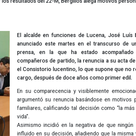
 los resultados del 22-M, Bergillos alega motivos person
El alcalde en funciones de Lucena, José Luís B
anunciado este martes en el transcurso de u
prensa, en la que ha estado acompañado 
compañeros de partido, la renuncia a su acta de
el Consistorio lucentino, lo que supone que no r
cargo, después de doce años como primer edil.
En su comparecencia y visiblemente emocionad
argumentó su renuncia basándose en motivos p
familiares, calificando tal decisión como “la más 
vida”.
i
Asimismo incidió en la negativa de que ningún 
influido en su decisión, añadiendo que la misma 