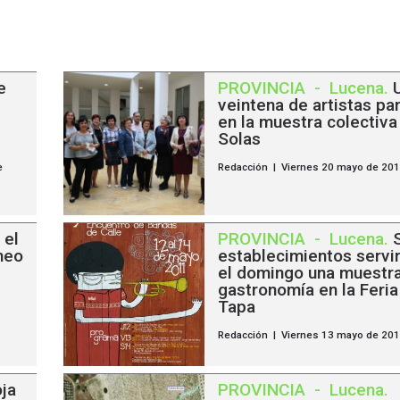
e
PROVINCIA
-
Lucena
.
veintena de artistas par
en la muestra colectiva
Solas
e
Redacción | Viernes 20 mayo de 20
 el
PROVINCIA
-
Lucena
.
neo
establecimientos servi
el domingo una muestra
gastronomía en la Feria
Tapa
Redacción | Viernes 13 mayo de 20
ja
PROVINCIA
-
Lucena
.