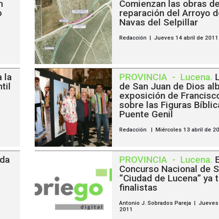
n
Comienzan las obras d
o
reparación del Arroyo d
Navas del Selpillar
Redacción | Jueves 14 abril de 2011
 la
PROVINCIA
-
Lucena
.
til
de San Juan de Dios al
exposición de Francisc
sobre las Figuras Bíbli
Puente Genil
Redacción | Miércoles 13 abril de 2
ada
PROVINCIA
-
Lucena
.
Concurso Nacional de 
“Ciudad de Lucena” ya 
finalistas
Antonio J. Sobrados Pareja | Jueves 
2011