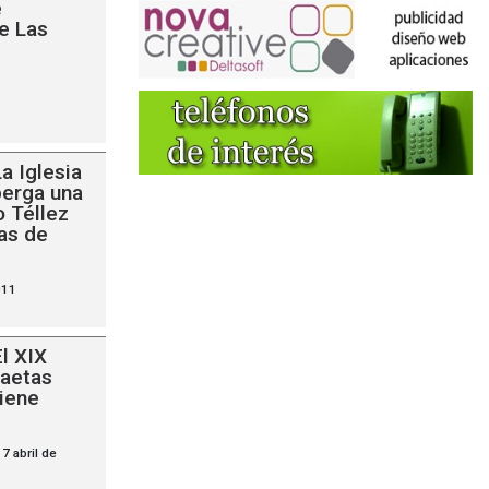
e
e Las
La Iglesia
berga una
o Téllez
cas de
011
El XIX
Saetas
tiene
7 abril de