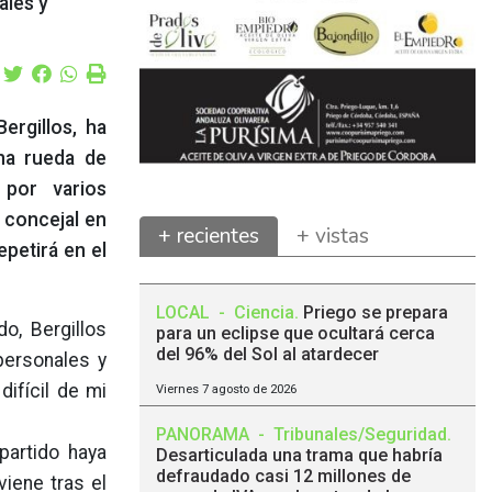
ales y
ergillos, ha
na rueda de
por varios
 concejal en
+ recientes
+ vistas
epetirá en el
LOCAL
-
Ciencia
.
Priego se prepara
o, Bergillos
para un eclipse que ocultará cerca
del 96% del Sol al atardecer
ersonales y
difícil de mi
Viernes 7 agosto de 2026
PANORAMA
-
Tribunales/Seguridad
.
partido haya
Desarticulada una trama que habría
defraudado casi 12 millones de
viene tras el