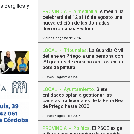
s Bergillos y
PROVINCIA
-
Almedinilla
.
Almedinilla
celebrará del 12 al 16 de agosto una
nueva edición de las Jornadas
Iberorromanas Festum
Viernes 7 agosto de 2026
LOCAL
-
Tribunales
.
La Guardia Civil
detiene en Priego a una persona con
79 gramos de cocaína ocultos en un
bote de pintura
Jueves 6 agosto de 2026
LOCAL
-
Ayuntamiento
.
Siete
entidades optan a gestionar las
casetas tradicionales de la Feria Real
de Priego hasta 2030
Jueves 6 agosto de 2026
PROVINCIA
-
Política
.
El PSOE exige
a Epremasa que mejore la recogida