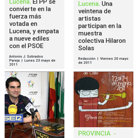
Lucena
.
El PP se
Lucena
.
Una
convierte en la
veintena de
fuerza más
artistas
votada en
participan en la
Lucena, y empata
muestra
a nueve ediles
colectiva Hilaron
con el PSOE
Solas
Antonio J. Sobrados
Redacción | Viernes 20 mayo
Pareja | Lunes 23 mayo de
de 2011
2011
PROVINCIA
-