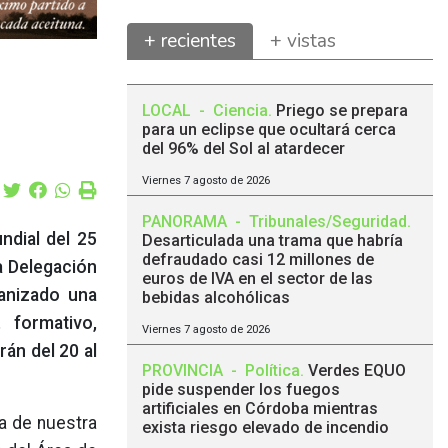
+ recientes
+ vistas
LOCAL
-
Ciencia
.
Priego se prepara
para un eclipse que ocultará cerca
del 96% del Sol al atardecer
Viernes 7 agosto de 2026
PANORAMA
-
Tribunales/Seguridad
.
ndial del 25
Desarticulada una trama que habría
defraudado casi 12 millones de
a Delegación
euros de IVA en el sector de las
ganizado una
bebidas alcohólicas
 formativo,
Viernes 7 agosto de 2026
rán del 20 al
PROVINCIA
-
Política
.
Verdes EQUO
pide suspender los fuegos
artificiales en Córdoba mientras
a de nuestra
exista riesgo elevado de incendio