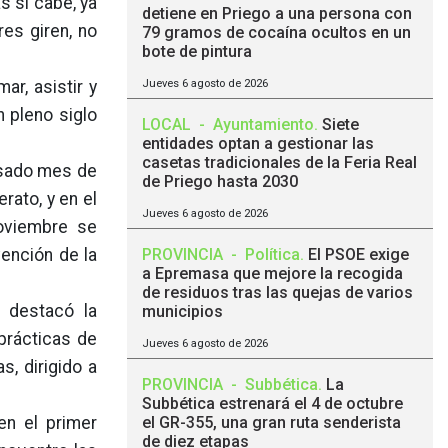
s si cabe, ya
detiene en Priego a una persona con
res giren, no
79 gramos de cocaína ocultos en un
bote de pintura
ar, asistir y
Jueves 6 agosto de 2026
n pleno siglo
LOCAL
-
Ayuntamiento
.
Siete
entidades optan a gestionar las
casetas tradicionales de la Feria Real
pasado mes de
de Priego hasta 2030
rato, y en el
Jueves 6 agosto de 2026
noviembre se
vención de la
PROVINCIA
-
Política
.
El PSOE exige
a Epremasa que mejore la recogida
de residuos tras las quejas de varios
o destacó la
municipios
prácticas de
Jueves 6 agosto de 2026
s, dirigido a
PROVINCIA
-
Subbética
.
La
Subbética estrenará el 4 de octubre
en el primer
el GR-355, una gran ruta senderista
de diez etapas