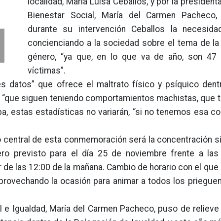
localidad, María Luisa Ceballos, y por la president
Bienestar Social, María del Carmen Pacheco,
durante su intervención Ceballos la necesida
concienciando a la sociedad sobre el tema de la 
:
género, “ya que, en lo que va de año, son 47
víctimas”.
es datos” que ofrece el maltrato físico y psíquico dent
es, “que siguen teniendo comportamientos machistas, que
a, estas estadísticas no variarán, “si no tenemos esa c
o central de esta conmemoración será la concentración si
ero previsto para el día 25 de noviembre frente a las
r de las 12:00 de la mañana. Cambio de horario con el que
aprovechando la ocasión para animar a todos los priegue
al e Igualdad, María del Carmen Pacheco, puso de relieve