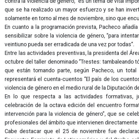
contra la violencia de género, “es un tema de vital impo
que se ha realizado un mayor esfuerzo y se han invert
solamente en torno al mes de noviembre, sino que encua
En cuanto a la programación prevista, Pacheco añadía q
sensibilizar sobre la violencia de género, “para intent
veintiuno pueda ser erradicada de una vez por todas”.
Entre las actividades preventivas, la presidenta del Á
octubre del taller denominado “Trestes: tambaleando tópi
que están tomando parte, según Pacheco, un total d
representará el cuenta-cuentos “El país de los cuentos
violencia de género en el medio rural de la Diputación 
En lo que respecta a las actividades formativas, j
celebración de la octava edición del encuentro forma
intervención para la violencia de género”, que se celeb
profesionales del ámbito que intervienen directamente
Cabe destacar que el 25 de noviembre fue declarado 