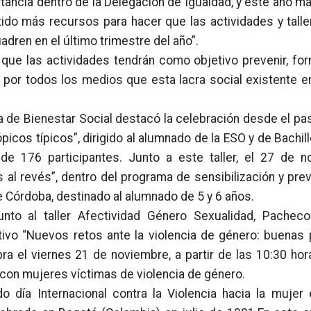
rtancia dentro de la Delegación de Igualdad, y este año má
ido más recursos para hacer que las actividades y talle
dren en el último trimestre del año”.
ue las actividades tendrán como objetivo prevenir, form
ar por todos los medios que esta lacra social existente e
rea de Bienestar Social destacó la celebración desde el 
cos típicos”, dirigido al alumnado de la ESO y de Bachille
e 176 participantes. Junto a este taller, el 27 de 
 al revés”, dentro del programa de sensibilización y pre
de Córdoba, destinado al alumnado de 5 y 6 años.
unto al taller Afectividad Género Sexualidad, Pachec
tivo “Nuevos retos ante la violencia de género: buenas 
ra el viernes 21 de noviembre, a partir de las 10:30 hora
 con mujeres víctimas de violencia de género.
día Internacional contra la Violencia hacia la mujer 