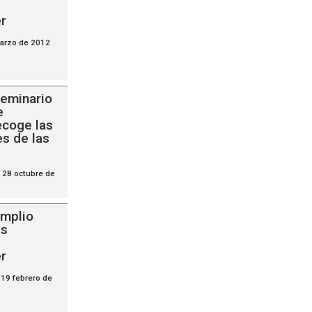
er
arzo de 2012
seminario
e
ecoge las
s de las
 28 octubre de
amplio
es
er
 19 febrero de