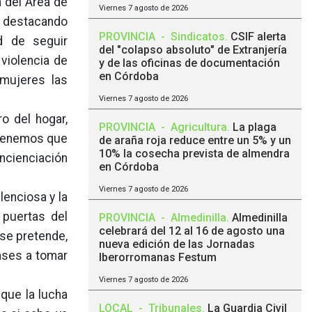
a del Área de
Viernes 7 agosto de 2026
 destacando
PROVINCIA
-
Sindicatos
.
CSIF alerta
d de seguir
del "colapso absoluto" de Extranjería
violencia de
y de las oficinas de documentación
en Córdoba
 mujeres las
Viernes 7 agosto de 2026
ro del hogar,
PROVINCIA
-
Agricultura
.
La plaga
 tenemos que
de araña roja reduce entre un 5% y un
10% la cosecha prevista de almendra
oncienciación
en Córdoba
Viernes 7 agosto de 2026
lenciosa y la
 puertas del
PROVINCIA
-
Almedinilla
.
Almedinilla
celebrará del 12 al 16 de agosto una
 se pretende,
nueva edición de las Jornadas
nses a tomar
Iberorromanas Festum
Viernes 7 agosto de 2026
 que la lucha
LOCAL
-
Tribunales
.
La Guardia Civil