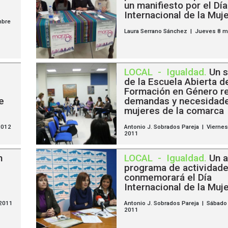
un manifiesto por el Día
Internacional de la Muj
mbre
Laura Serrano Sánchez | Jueves 8 m
LOCAL
-
Igualdad
.
Un 
de la Escuela Abierta d
Formación en Género r
e
demandas y necesidade
mujeres de la comarca
2012
Antonio J. Sobrados Pareja | Viernes
2011
n
LOCAL
-
Igualdad
.
Un 
programa de actividad
conmemorará el Día
Internacional de la Muj
 2011
Antonio J. Sobrados Pareja | Sábado
2011