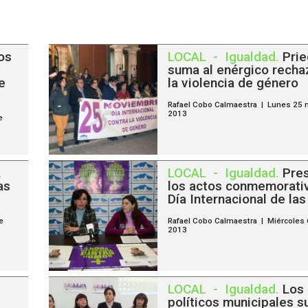
os
LOCAL
-
Igualdad
.
Prie
suma al enérgico recha
e
la violencia de género
Rafael Cobo Calmaestra | Lunes 25 
2013
e
,
LOCAL
-
Igualdad
.
Pre
as
los actos conmemorati
Día Internacional de la
e
Rafael Cobo Calmaestra | Miércoles
2013
LOCAL
-
Igualdad
.
Los
políticos municipales s