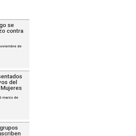
go se
zo contra
noviembre de
sentados
vos del
s Mujeres
 6 marzo de
 grupos
uscriben