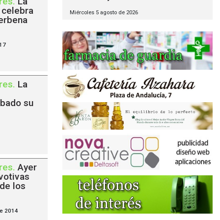
res
.
La
 celebra
Miércoles 5 agosto de 2026
verbena
017
res
.
La
ábado su
res
.
Ayer
 votivas
de los
de 2014