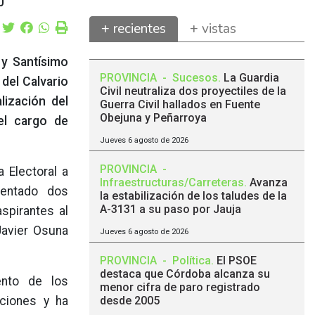
0
+ recientes
+ vistas
 y Santísimo
PROVINCIA
-
Sucesos
.
La Guardia
 del Calvario
Civil neutraliza dos proyectiles de la
lización del
Guerra Civil hallados en Fuente
Obejuna y Peñarroya
el cargo de
Jueves 6 agosto de 2026
PROVINCIA
-
 Electoral a
Infraestructuras/Carreteras
.
Avanza
sentado dos
la estabilización de los taludes de la
A-3131 a su paso por Jauja
spirantes al
Javier Osuna
Jueves 6 agosto de 2026
PROVINCIA
-
Política
.
El PSOE
destaca que Córdoba alcanza su
ento de los
menor cifra de paro registrado
cciones y ha
desde 2005