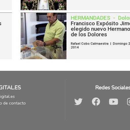
HERMANDADES
-
Dolo
s
Francisco Expósito Ji
elegido nuevo Herman
de los Dolores
Rafael Cobo Calmaestra | Domingo 2
2014
GITAL.ES
Redes Sociale
gital.es
o de contacto