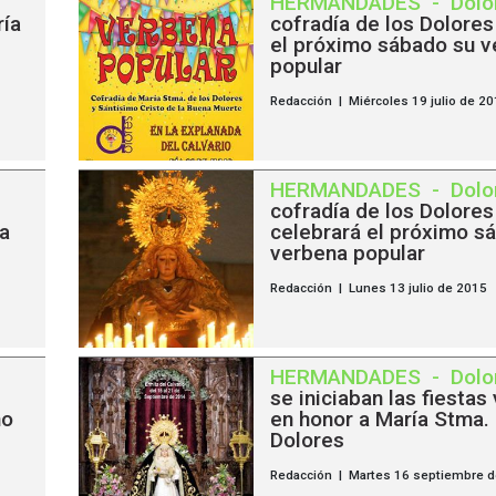
HERMANDADES
-
Dolo
ría
cofradía de los Dolores
el próximo sábado su 
popular
Redacción | Miércoles 19 julio de 2
HERMANDADES
-
Dolo
cofradía de los Dolores
la
celebrará el próximo s
verbena popular
Redacción | Lunes 13 julio de 2015
HERMANDADES
-
Dolo
se iniciaban las fiestas
no
en honor a María Stma. 
Dolores
Redacción | Martes 16 septiembre 