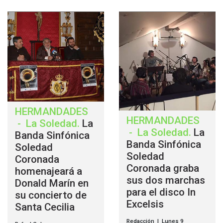
HERMANDADES
HERMANDADES
-
La Soledad
.
La
-
La Soledad
.
La
Banda Sinfónica
Banda Sinfónica
Soledad
Soledad
Coronada
Coronada graba
homenajeará a
sus dos marchas
Donald Marín en
para el disco In
su concierto de
Excelsis
Santa Cecilia
Redacción | Lunes 9