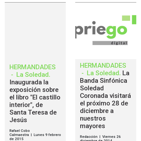
HERMANDADES
HERMANDADES
-
La Soledad
.
La
-
La Soledad
.
Banda Sinfónica
Inaugurada la
Soledad
exposición sobre
Coronada visitará
el libro "El castillo
el próximo 28 de
interior", de
diciembre a
Santa Teresa de
nuestros
Jesús
mayores
Rafael Cobo
Calmaestra | Lunes 9 febrero
Redacción | Viernes 26
de 2015
diciembre de 2014