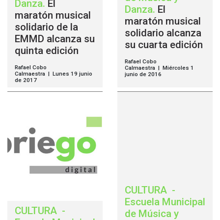
Danza
.
El
Danza
.
El
maratón musical
maratón musical
solidario de la
solidario alcanza
EMMD alcanza su
su cuarta edición
quinta edición
Rafael Cobo
Rafael Cobo
Calmaestra | Miércoles 1
Calmaestra | Lunes 19 junio
junio de 2016
de 2017
CULTURA
-
Escuela Municipal
CULTURA
-
de Música y