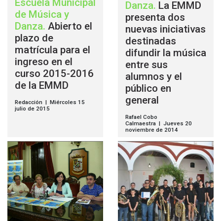
Escuela Municipal
Danza
.
La EMMD
de Música y
presenta dos
Danza
.
Abierto el
nuevas iniciativas
plazo de
destinadas
matrícula para el
difundir la música
ingreso en el
entre sus
curso 2015-2016
alumnos y el
de la EMMD
público en
general
Redacción | Miércoles 15
julio de 2015
Rafael Cobo
Calmaestra | Jueves 20
noviembre de 2014