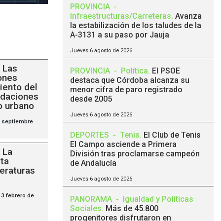
PROVINCIA
-
Infraestructuras/Carreteras
.
Avanza
la estabilización de los taludes de la
A-3131 a su paso por Jauja
Jueves 6 agosto de 2026
Las
PROVINCIA
-
Política
.
El PSOE
ones
destaca que Córdoba alcanza su
iento del
menor cifra de paro registrado
undaciones
desde 2005
o urbano
Jueves 6 agosto de 2026
8 septiembre
DEPORTES
-
Tenis
.
El Club de Tenis
El Campo asciende a Primera
La
División tras proclamarse campeón
ta
de Andalucía
peraturas
Jueves 6 agosto de 2026
13 febrero de
PANORAMA
-
Igualdad y Políticas
Sociales
.
Más de 45.800
progenitores disfrutaron en