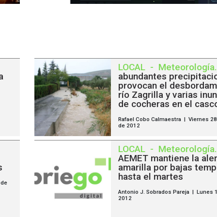
LOCAL
-
Meteorología
.
a
abundantes precipitaci
provocan el desbordam
río Zagrilla y varias in
de cocheras en el casc
Rafael Cobo Calmaestra | Viernes 2
de 2012
LOCAL
-
Meteorología
.
AEMET mantiene la aler
s
amarilla por bajas tem
hasta el martes
 de
Antonio J. Sobrados Pareja | Lunes 
2012