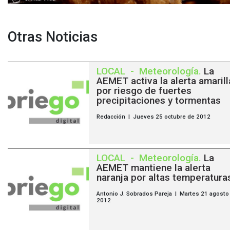
Otras Noticias
LOCAL
-
Meteorología
.
La
AEMET activa la alerta amarill
por riesgo de fuertes
precipitaciones y tormentas
Redacción | Jueves 25 octubre de 2012
LOCAL
-
Meteorología
.
La
AEMET mantiene la alerta
naranja por altas temperatura
Antonio J. Sobrados Pareja | Martes 21 agosto
2012