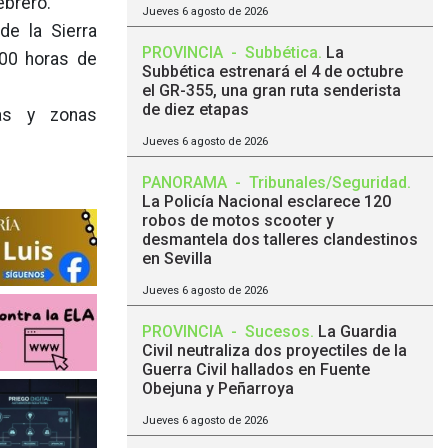
ebrero.
Jueves 6 agosto de 2026
e la Sierra
PROVINCIA
-
Subbética
.
La
,00 horas de
Subbética estrenará el 4 de octubre
.
el GR-355, una gran ruta senderista
de diez etapas
as y zonas
Jueves 6 agosto de 2026
PANORAMA
-
Tribunales/Seguridad
.
La Policía Nacional esclarece 120
robos de motos scooter y
desmantela dos talleres clandestinos
en Sevilla
Jueves 6 agosto de 2026
PROVINCIA
-
Sucesos
.
La Guardia
Civil neutraliza dos proyectiles de la
Guerra Civil hallados en Fuente
Obejuna y Peñarroya
Jueves 6 agosto de 2026