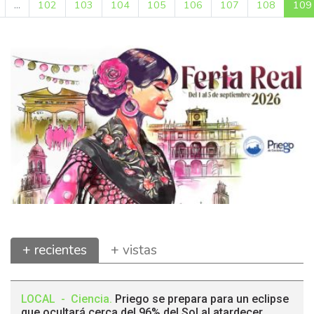
...
102
103
104
105
106
107
108
109
+ recientes
+ vistas
LOCAL
-
Ciencia
.
Priego se prepara para un eclipse
que ocultará cerca del 96% del Sol al atardecer