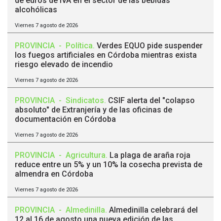
de euros de IVA en el sector de las bebidas
alcohólicas
Viernes 7 agosto de 2026
PROVINCIA
-
Política
.
Verdes EQUO pide suspender
los fuegos artificiales en Córdoba mientras exista
riesgo elevado de incendio
Viernes 7 agosto de 2026
PROVINCIA
-
Sindicatos
.
CSIF alerta del "colapso
absoluto" de Extranjería y de las oficinas de
documentación en Córdoba
Viernes 7 agosto de 2026
PROVINCIA
-
Agricultura
.
La plaga de araña roja
reduce entre un 5% y un 10% la cosecha prevista de
almendra en Córdoba
Viernes 7 agosto de 2026
PROVINCIA
-
Almedinilla
.
Almedinilla celebrará del
12 al 16 de agosto una nueva edición de las