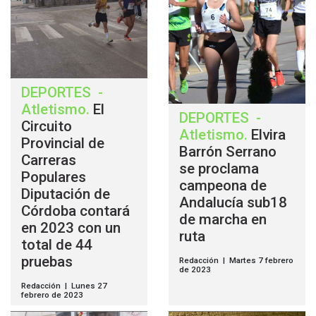
DEPORTES
-
Atletismo
.
El
DEPORTES
-
Circuito
Atletismo
.
Elvira
Provincial de
Barrón Serrano
Carreras
se proclama
Populares
campeona de
Diputación de
Andalucía sub18
Córdoba contará
de marcha en
en 2023 con un
ruta
total de 44
pruebas
Redacción | Martes 7 febrero
de 2023
Redacción | Lunes 27
febrero de 2023