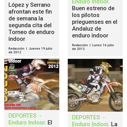
Enduro Indoor
.
López y Serrano
Buen estreno de
afrontan este fin
los pilotos
de semana la
prieguenses en el
segunda cita del
Andaluz de
Torneo de enduro
enduro indoor
indoor
Redacción | Lunes 16 julio
Redacción | Jueves 19 julio
de 2012
de 2012
DEPORTES
-
DEPORTES
-
Enduro Indoor
.
El
Enduro Indoor
.
La