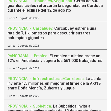
PROVINCIA
-
Tribunales/Seguridad
.
Cerca de 500
guardias civiles reforzarán la seguridad en Córdoba
durante el eclipse del 12 de agosto
Lunes 10 agosto de 2026
PROVINCIA
-
Carcabuey
.
Carcabuey estrena una
ruta de 7,1 kilómetros para descubrir sus tres
columpios gigantes
Lunes 10 agosto de 2026
PANORAMA
-
Empleo
.
El empleo turístico crece un
12% en Andalucía y supera los 561.000 trabajadores
Lunes 10 agosto de 2026
PROVINCIA
-
Infraestructuras/Carreteras
.
La Junta
invierte 1,5 millones en mejorar el firme de la A-318
entre Doña Mencía, Zuheros y Luque
Lunes 10 agosto de 2026
PROVINCIA
-
Subbética
.
La Subbética invita a
contemplar el eclipse solar del 12 de agosto desde