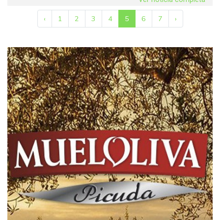
‹
1
2
3
4
5
6
7
›