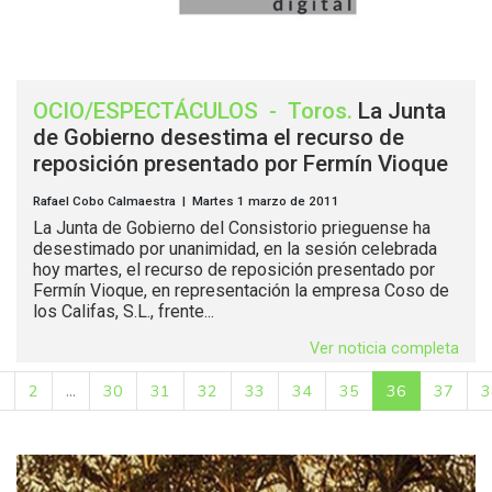
OCIO/ESPECTÁCULOS
-
Toros
.
La Junta
de Gobierno desestima el recurso de
reposición presentado por Fermín Vioque
Rafael Cobo Calmaestra | Martes 1 marzo de 2011
La Junta de Gobierno del Consistorio prieguense ha
desestimado por unanimidad, en la sesión celebrada
hoy martes, el recurso de reposición presentado por
Fermín Vioque, en representación la empresa Coso de
los Califas, S.L., frente...
Ver noticia completa
1
2
...
30
31
32
33
34
35
36
37
3